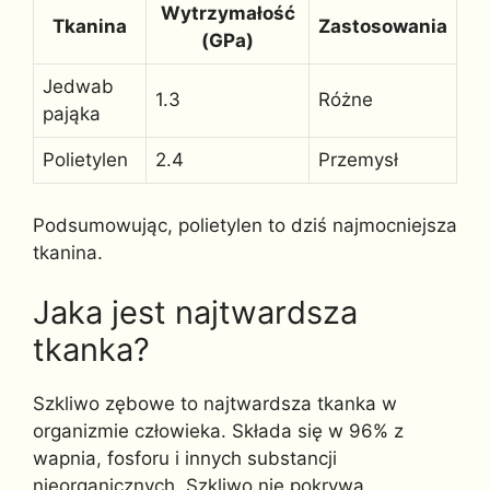
Wytrzymałość
Tkanina
Zastosowania
(GPa)
Jedwab
1.3
Różne
pająka
Polietylen
2.4
Przemysł
Podsumowując, polietylen to dziś najmocniejsza
tkanina.
Jaka jest najtwardsza
tkanka?
Szkliwo zębowe to najtwardsza tkanka w
organizmie człowieka. Składa się w 96% z
wapnia, fosforu i innych substancji
nieorganicznych. Szkliwo nie pokrywa