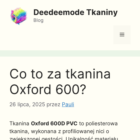
Przejdź
Deedeemode Tkaniny
do
treści
Blog
Menu
Co to za tkanina
Oxford 600?
26 lipca, 2025
przez
Pauli
Tkanina
Oxford 600D PVC
to poliesterowa
tkanina, wykonana z profiliowanej nici o
zwiększonej gęstości. Unikalność materiału