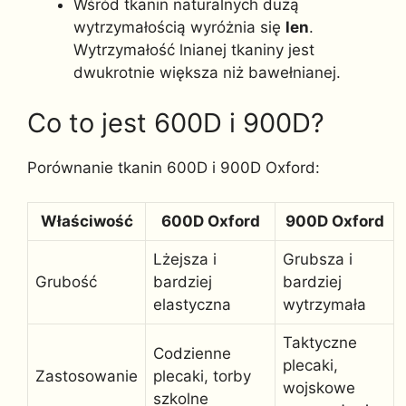
Wśród tkanin naturalnych dużą
wytrzymałością wyróżnia się
len
.
Wytrzymałość lnianej tkaniny jest
dwukrotnie większa niż bawełnianej.
Co to jest 600D i 900D?
Porównanie tkanin 600D i 900D Oxford:
Właściwość
600D Oxford
900D Oxford
Lżejsza i
Grubsza i
Grubość
bardziej
bardziej
elastyczna
wytrzymała
Taktyczne
Codzienne
plecaki,
Zastosowanie
plecaki, torby
wojskowe
szkolne