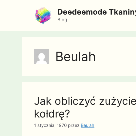
Przejdź
Deedeemode Tkanin
do
treści
Blog
Beulah
Jak obliczyć zużyci
kołdrę?
1 stycznia, 1970
przez
Beulah