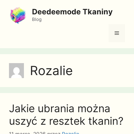
Przejdź
Deedeemode Tkaniny
do
treści
Blog
Menu
Rozalie
Jakie ubrania można
uszyć z resztek tkanin?