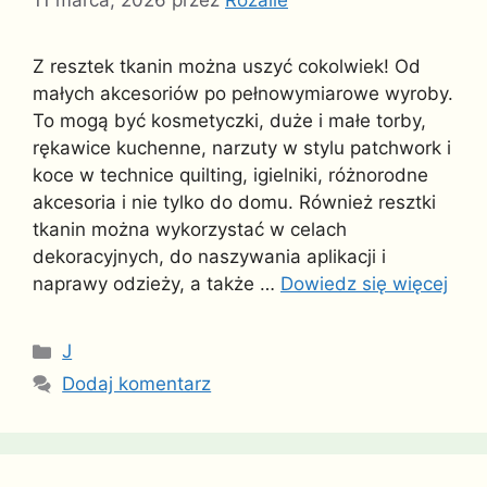
11 marca, 2026
przez
Rozalie
Z resztek tkanin można uszyć cokolwiek! Od
małych akcesoriów po pełnowymiarowe wyroby.
To mogą być kosmetyczki, duże i małe torby,
rękawice kuchenne, narzuty w stylu patchwork i
koce w technice quilting, igielniki, różnorodne
akcesoria i nie tylko do domu. Również resztki
tkanin można wykorzystać w celach
dekoracyjnych, do naszywania aplikacji i
naprawy odzieży, a także …
Dowiedz się więcej
Kategorie
J
Dodaj komentarz