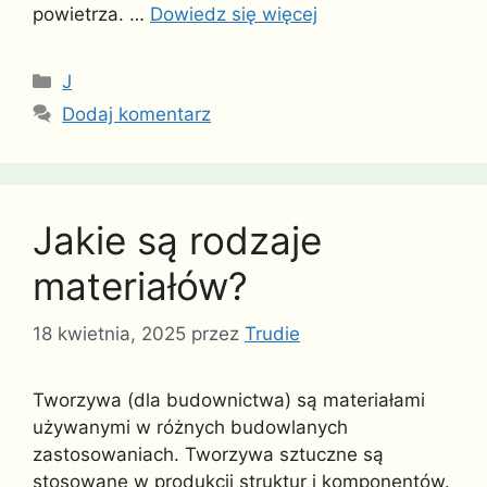
powietrza. …
Dowiedz się więcej
Kategorie
J
Dodaj komentarz
Jakie są rodzaje
materiałów?
18 kwietnia, 2025
przez
Trudie
Tworzywa (dla budownictwa) są materiałami
używanymi w różnych budowlanych
zastosowaniach. Tworzywa sztuczne są
stosowane w produkcji struktur i komponentów.