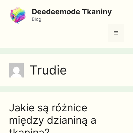
Przejdź
Deedeemode Tkaniny
do
treści
Blog
Menu
Trudie
Jakie są różnice
między dzianiną a
tkaniną?