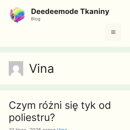
Przejdź
Deedeemode Tkaniny
do
treści
Blog
Menu
Vina
Czym różni się tyk od
poliestru?