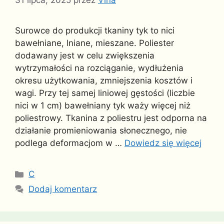
31 lipca, 2025
przez
Vina
Surowce do produkcji tkaniny tyk to nici
bawełniane, lniane, mieszane. Poliester
dodawany jest w celu zwiększenia
wytrzymałości na rozciąganie, wydłużenia
okresu użytkowania, zmniejszenia kosztów i
wagi. Przy tej samej liniowej gęstości (liczbie
nici w 1 cm) bawełniany tyk waży więcej niż
poliestrowy. Tkanina z poliestru jest odporna na
działanie promieniowania słonecznego, nie
podlega deformacjom w …
Dowiedz się więcej
Kategorie
C
Dodaj komentarz