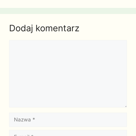
Dodaj komentarz
Komentarz
Nazwa
E-