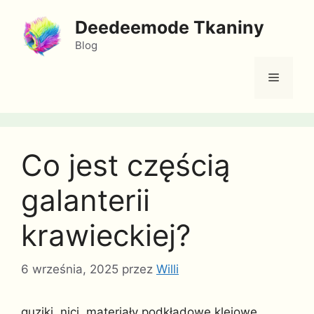
Przejdź
Deedeemode Tkaniny
do
treści
Blog
Menu
Co jest częścią
galanterii
krawieckiej?
6 września, 2025
przez
Willi
guziki, nici, materiały podkładowe klejowe,