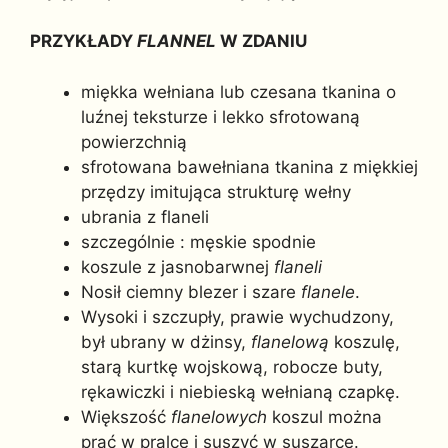
PRZYKŁADY
FLANNEL
W ZDANIU
miękka wełniana lub czesana tkanina o
luźnej teksturze i lekko sfrotowaną
powierzchnią
sfrotowana bawełniana tkanina z miękkiej
przędzy imitująca strukturę wełny
ubrania z flaneli
szczególnie : męskie spodnie
koszule z jasnobarwnej
flaneli
Nosił ciemny blezer i szare
flanele
.
Wysoki i szczupły, prawie wychudzony,
był ubrany w dżinsy,
flanelową
koszulę,
starą kurtkę wojskową, robocze buty,
rękawiczki i niebieską wełnianą czapkę.
Większość
flanelowych
koszul można
prać w pralce i suszyć w suszarce.