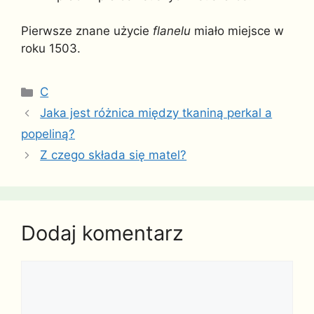
Pierwsze znane użycie
flanelu
miało miejsce w
roku 1503.
Kategorie
C
Jaka jest różnica między tkaniną perkal a
popeliną?
Z czego składa się matel?
Dodaj komentarz
Komentarz