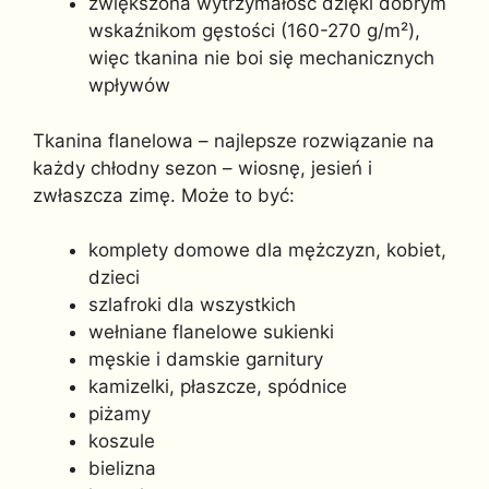
zwiększona wytrzymałość dzięki dobrym
wskaźnikom gęstości (160-270 g/m²),
więc tkanina nie boi się mechanicznych
wpływów
Tkanina flanelowa – najlepsze rozwiązanie na
każdy chłodny sezon – wiosnę, jesień i
zwłaszcza zimę. Może to być:
komplety domowe dla mężczyzn, kobiet,
dzieci
szlafroki dla wszystkich
wełniane flanelowe sukienki
męskie i damskie garnitury
kamizelki, płaszcze, spódnice
piżamy
koszule
bielizna