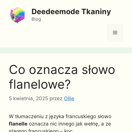
Przejdź
Deedeemode Tkaniny
do
treści
Blog
Menu
Co oznacza słowo
flanelowe?
5 kwietnia, 2025
przez
Ollie
W tłumaczeniu z języka francuskiego słowo
flanelle
oznacza nic innego jak wełnę, a ze
starego francuskiego – koc.