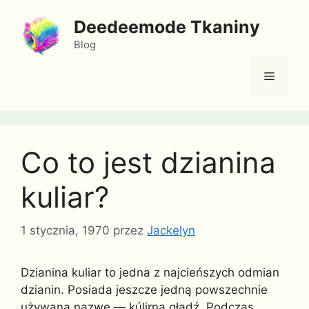
Przejdź
Deedeemode Tkaniny
do
treści
Blog
Menu
Co to jest dzianina
kuliar?
1 stycznia, 1970
przez
Jackelyn
Dzianina kuliar to jedna z najcieńszych odmian
dzianin. Posiada jeszcze jedną powszechnie
używaną nazwę — kúlirna gładź. Podczas