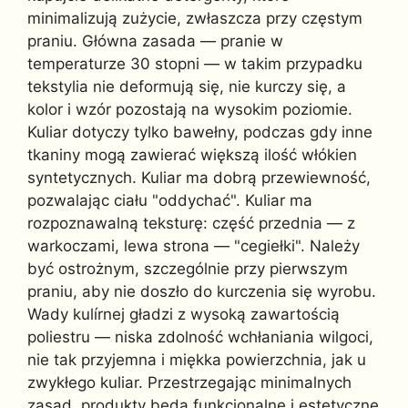
minimalizują zużycie, zwłaszcza przy częstym
praniu. Główna zasada — pranie w
temperaturze 30 stopni — w takim przypadku
tekstylia nie deformują się, nie kurczy się, a
kolor i wzór pozostają na wysokim poziomie.
Kuliar dotyczy tylko bawełny, podczas gdy inne
tkaniny mogą zawierać większą ilość włókien
syntetycznych. Kuliar ma dobrą przewiewność,
pozwalając ciału "oddychać". Kuliar ma
rozpoznawalną teksturę: część przednia — z
warkoczami, lewa strona — "cegiełki". Należy
być ostrożnym, szczególnie przy pierwszym
praniu, aby nie doszło do kurczenia się wyrobu.
Wady kulírnej gładzi z wysoką zawartością
poliestru — niska zdolność wchłaniania wilgoci,
nie tak przyjemna i miękka powierzchnia, jak u
zwykłego kuliar. Przestrzegając minimalnych
zasad, produkty będą funkcjonalne i estetyczne