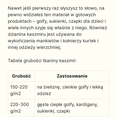
Nawet jeśli pierwszy raz słyszysz to słowo, na
pewno widziałeś ten materiał w gotowych
produktach – golfy, sukienki, czapki dla dzieci i
wiele innych szyje się właśnie z niego. Również
dzianina kaszmiru jest używana do
wykończenia mankietów i kołnierzy kurtek i
innej odzieży wierzchniej.
Tabela grubości tkaniny kaszmir:
Grubość
Zastosowanie
150-220
na bieliznę, cienkie golfy i lekką
g/m2
odzież
220-300
gęste ciepłe golfy, kardigany,
g/m2
sukienki, czapki