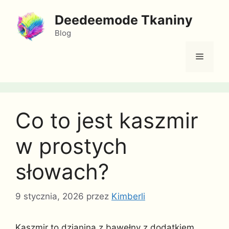
Przejdź
Deedeemode Tkaniny
do
treści
Blog
Menu
Co to jest kaszmir
w prostych
słowach?
9 stycznia, 2026
przez
Kimberli
Kaszmir to dzianina z bawełny z dodatkiem