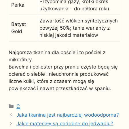
Przypomina gazy, krótki okres
Perkal
użytkowania – do półtora roku
Zawartość włókien syntetycznych
Batyst
powyżej 50%; tanie warianty z
Gold
niskiej jakości materiałów
Najgorsza tkanina dla pościeli to pościel z
mikrofibry.
Bawełna i poliester przy praniu często będą się
ocierać o siebie i nieuchronnie produkować
liczne kulki, które z czasem mogą się
powiększać i nawet przeszkadzać w spaniu.
Kategorie
C
Jaka tkanina jest najbardziej wodoodporna?
Jakie materiały są podobne do jedwabiu?