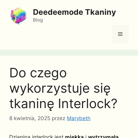
Przejdź
Deedeemode Tkaniny
do
treści
Blog
Menu
Do czego
wykorzystuje się
tkaninę Interlock?
8 kwietnia, 2025
przez
Marybeth
Dzianina interlock jest
miękka
i
wytrzymała
,