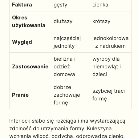
Faktura
gęsty
cienka
Okres
dłuższy
krótszy
użytkowania
najczęściej
jednokolorowa
Wygląd
jednolity
i z nadrukiem
bielizna i
wyroby dla
Zastosowanie
odzież
niemowląt i
domowa
dzieci
dobrze
szybciej traci
Pranie
zachowuje
formę
formę
Interlock słabo się rozciąga i ma wystarczającą
zdolność do utrzymania formy. Kuleszyna
wchłania wilgoć, oddycha, odprowadza ciepło,