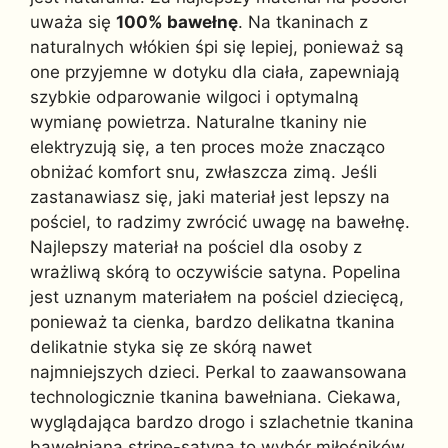
uważa się
100% bawełnę
. Na tkaninach z
naturalnych włókien śpi się lepiej, ponieważ są
one przyjemne w dotyku dla ciała, zapewniają
szybkie odparowanie wilgoci i optymalną
wymianę powietrza. Naturalne tkaniny nie
elektryzują się, a ten proces może znacząco
obniżać komfort snu, zwłaszcza zimą. Jeśli
zastanawiasz się, jaki materiał jest lepszy na
pościel, to radzimy zwrócić uwagę na bawełnę.
Najlepszy materiał na pościel dla osoby z
wrażliwą skórą to oczywiście satyna. Popelina
jest uznanym materiałem na pościel dziecięcą,
ponieważ ta cienka, bardzo delikatna tkanina
delikatnie styka się ze skórą nawet
najmniejszych dzieci. Perkal to zaawansowana
technologicznie tkanina bawełniana. Ciekawa,
wyglądająca bardzo drogo i szlachetnie tkanina
bawełniana stripe-satyna to wybór miłośników