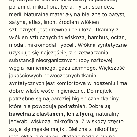
poliamid, mikrofibra, lycra, nylon, spandex,
meril. Naturalne materiały na bieliznę to batyst,
satyna, atłas, linon. Źródłem włókien
sztucznych jest drewno i celuloza. Tkaniny z
włókien sztucznych to wiskoza, bambus, octan,
modal, mikromodal, lyocell. Włókna syntetyczne
uzyskuje się najczęściej z przetwarzania
substancji nieorganicznych: ropy naftowej,
węgla kamiennego, gazu ziemnego. Większość
jakościowych nowoczesnych tkanin
syntetycznych jest komfortowa w noszeniu i ma
dobre właściwości higieniczne. Do majtek
potrzebne są najbardziej higieniczne tkaniny,
które nie powodują podrażnień. Dobre są
bawełna z elastanem
,
len z lycrą
, naturalny
jedwab, wiskoza, mikrofibra. Z wiskozy często
szyje się męskie majtki. Bielizna z mikrofibry
jest lekka, ale ciepła, dlatego nadaje się na