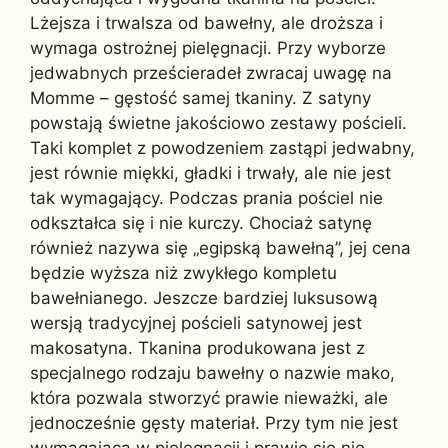
Lżejsza i trwalsza od bawełny, ale droższa i
wymaga ostrożnej pielęgnacji. Przy wyborze
jedwabnych prześcieradeł zwracaj uwagę na
Momme – gęstość samej tkaniny. Z satyny
powstają świetne jakościowo zestawy pościeli.
Taki komplet z powodzeniem zastąpi jedwabny,
jest równie miękki, gładki i trwały, ale nie jest
tak wymagający. Podczas prania pościel nie
odkształca się i nie kurczy. Chociaż satynę
również nazywa się „egipską bawełną”, jej cena
będzie wyższa niż zwykłego kompletu
bawełnianego. Jeszcze bardziej luksusową
wersją tradycyjnej pościeli satynowej jest
makosatyna. Tkanina produkowana jest z
specjalnego rodzaju bawełny o nazwie mako,
która pozwala stworzyć prawie nieważki, ale
jednocześnie gęsty materiał. Przy tym nie jest
wymagająca w pielęgnacji i prawie się nie