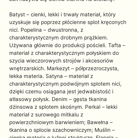
Batyst – cienki, lekki i trwały materiał, który
uzyskuje się poprzez płócienne splot kręconych
nici. Popelina – dwustronna, z
charakterystycznym drobnym prążkiem.
Używana głównie do produkcji pościeli. Tafta –
materiał z charakterystycznym połyskiem do
szycia wieczorowych strojów i akcesoriów
wnętrzarskich. Markezyt – półprzezroczysta,
lekka materia. Satyna – materiał z
charakterystycznym podwójnym splotem nici,
dzięki czemu osiągana jest jedwabistość i
atłasowy połysk. Denim – gęsta tkanina
dżinsowa z splotem skośnym. Perkal – lekki
materiał z surowego mitkalu z
powierzchniowym barwieniem; Bawełna –
tkanina o splocie szachowniczym; Muślin –
cienka materia o luźnej strukturze. Flanela –