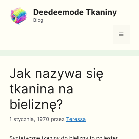
Przejdź
Deedeemode Tkaniny
do
treści
Blog
Menu
Jak nazywa się
tkanina na
bieliznę?
1 stycznia, 1970
przez
Teressa
Syntetyczne tkaniny do bielizny to poliester,