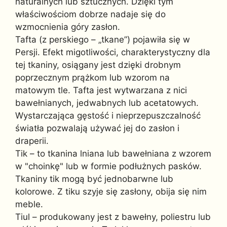
naturalnych lub sztucznych. Dzięki tym
właściwościom dobrze nadaje się do
wzmocnienia góry zasłon.
Tafta (z perskiego – „tkane”) pojawiła się w
Persji. Efekt migotliwości, charakterystyczny dla
tej tkaniny, osiągany jest dzięki drobnym
poprzecznym prążkom lub wzorom na
matowym tle. Tafta jest wytwarzana z nici
bawełnianych, jedwabnych lub acetatowych.
Wystarczająca gęstość i nieprzepuszczalność
światła pozwalają używać jej do zasłon i
draperii.
Tik – to tkanina lniana lub bawełniana z wzorem
w "choinkę" lub w formie podłużnych pasków.
Tkaniny tik mogą być jednobarwne lub
kolorowe. Z tiku szyje się zasłony, obija się nim
meble.
Tiul – produkowany jest z bawełny, poliestru lub