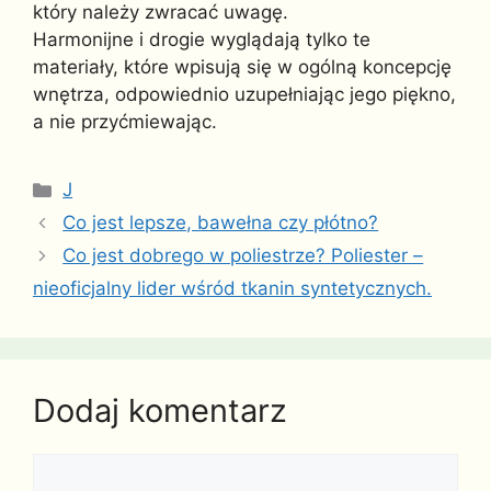
który należy zwracać uwagę.
Harmonijne i drogie wyglądają tylko te
materiały, które wpisują się w ogólną koncepcję
wnętrza, odpowiednio uzupełniając jego piękno,
a nie przyćmiewając.
Kategorie
J
Co jest lepsze, bawełna czy płótno?
Co jest dobrego w poliestrze? Poliester –
nieoficjalny lider wśród tkanin syntetycznych.
Dodaj komentarz
Komentarz