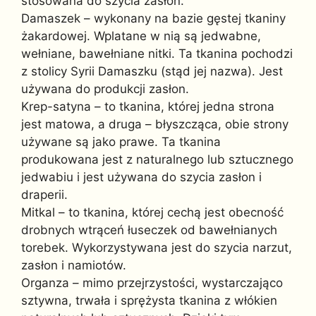
stosowana do szycia zasłon.
Damaszek – wykonany na bazie gęstej tkaniny
żakardowej. Wplatane w nią są jedwabne,
wełniane, bawełniane nitki. Ta tkanina pochodzi
z stolicy Syrii Damaszku (stąd jej nazwa). Jest
używana do produkcji zasłon.
Krep-satyna – to tkanina, której jedna strona
jest matowa, a druga – błyszcząca, obie strony
używane są jako prawe. Ta tkanina
produkowana jest z naturalnego lub sztucznego
jedwabiu i jest używana do szycia zasłon i
draperii.
Mitkal – to tkanina, której cechą jest obecność
drobnych wtrąceń łuseczek od bawełnianych
torebek. Wykorzystywana jest do szycia narzut,
zasłon i namiotów.
Organza – mimo przejrzystości, wystarczająco
sztywna, trwała i sprężysta tkanina z włókien