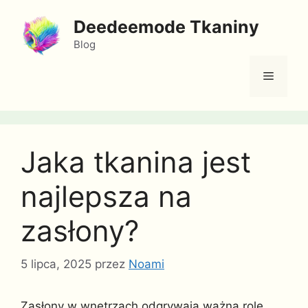
Przejdź
Deedeemode Tkaniny
do
treści
Blog
Menu
Jaka tkanina jest
najlepsza na
zasłony?
5 lipca, 2025
przez
Noami
Zasłony w wnętrzach odgrywają ważną rolę,