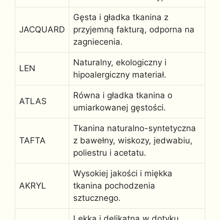
Gęsta i gładka tkanina z
JACQUARD
przyjemną fakturą, odporna na
zagniecenia.
Naturalny, ekologiczny i
LEN
hipoalergiczny materiał.
Równa i gładka tkanina o
ATLAS
umiarkowanej gęstości.
Tkanina naturalno-syntetyczna
TAFTA
z bawełny, wiskozy, jedwabiu,
poliestru i acetatu.
Wysokiej jakości i miękka
AKRYL
tkanina pochodzenia
sztucznego.
Lekka i delikatna w dotyku