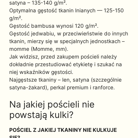
satyna – 135-140 g/m².
Optymalna gęstość tkanin lnianych — 125-150
g/m².
Gęstość bambusa wynosi 120 g/m².
Gęstość jedwabiu, w przeciwieństwie do innych
tkanin, mierzy się w specjalnych jednostkach –
momme (Momme, mm).
Jak widzisz, przed zakupem pościeli należy
dokładnie przestudiować etykietę i szukać na
niej wskaźników gęstości.
Najgęstsze tkaniny – len, satyna (szczególnie
satyna-żakard), perkal premium i ranforce.
Na jakiej pościeli nie
powstają kulki?
POŚCIEL Z JAKIEJ TKANINY NIE KULKUJE
SIĘ?