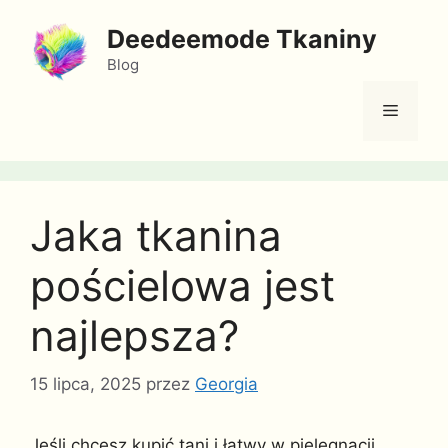
Przejdź
Deedeemode Tkaniny
do
treści
Blog
Menu
Jaka tkanina
pościelowa jest
najlepsza?
15 lipca, 2025
przez
Georgia
Jeśli chcesz kupić tani i łatwy w pielęgnacji