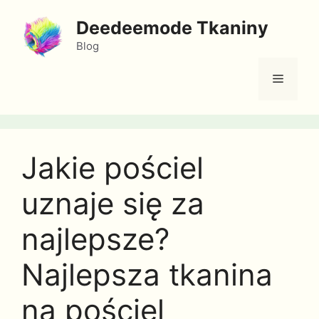
Przejdź
Deedeemode Tkaniny
do
treści
Blog
Menu
Jakie pościel
uznaje się za
najlepsze?
Najlepsza tkanina
na pościel