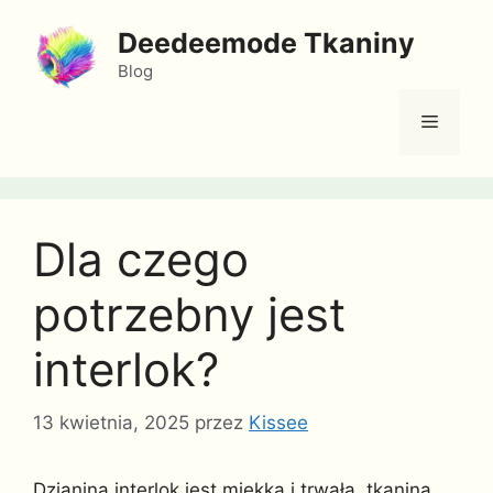
Przejdź
Deedeemode Tkaniny
do
treści
Blog
Menu
Dla czego
potrzebny jest
interlok?
13 kwietnia, 2025
przez
Kissee
Dzianina interlok jest miękka i trwała, tkanina