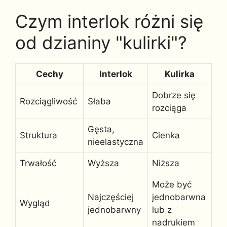
Czym interlok różni się
od dzianiny "kulirki"?
Cechy
Interlok
Kulirka
Dobrze się
Rozciągliwość
Słaba
rozciąga
Gęsta,
Struktura
Cienka
nieelastyczna
Trwałość
Wyższa
Niższa
Może być
Najczęściej
jednobarwna
Wygląd
jednobarwny
lub z
nadrukiem