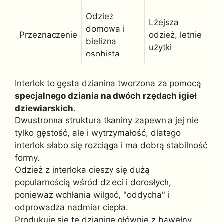
Odzież
Lżejsza
domowa i
Przeznaczenie
odzież, letnie
bielizna
użytki
osobista
Interlok to gęsta dzianina tworzona za pomocą
specjalnego dziania na dwóch rzędach igieł
dziewiarskich
.
Dwustronna struktura tkaniny zapewnia jej nie
tylko gęstość, ale i wytrzymałość, dlatego
interlok słabo się rozciąga i ma dobrą stabilność
formy.
Odzież z interloka cieszy się dużą
popularnością wśród dzieci i dorosłych,
ponieważ wchłania wilgoć, "oddycha" i
odprowadza nadmiar ciepła.
Produkuje się tę dzianinę głównie z bawełny,