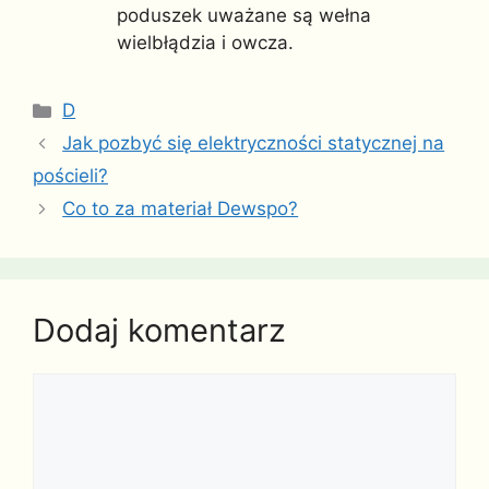
poduszek uważane są wełna
wielbłądzia i owcza.
Kategorie
D
Jak pozbyć się elektryczności statycznej na
pościeli?
Co to za materiał Dewspo?
Dodaj komentarz
Komentarz