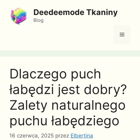
Przejdź
Deedeemode Tkaniny
do
treści
Blog
Menu
Dlaczego puch
łabędzi jest dobry?
Zalety naturalnego
puchu łabędziego
16 czerwca, 2025
przez
Elbertina